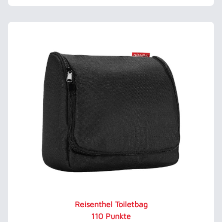
Reisenthel Toiletbag
110 Punkte