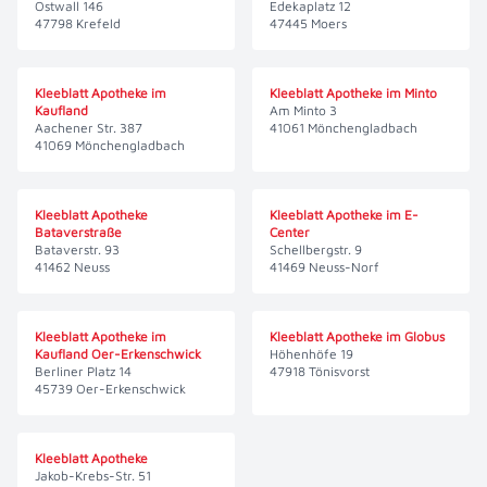
Ostwall 146
Edekaplatz 12
47798 Krefeld
47445 Moers
Kleeblatt Apotheke im
Kleeblatt Apotheke im Minto
Kaufland
Am Minto 3
Aachener Str. 387
41061 Mönchengladbach
41069 Mönchengladbach
Kleeblatt Apotheke
Kleeblatt Apotheke im E-
Bataverstraße
Center
Bataverstr. 93
Schellbergstr. 9
41462 Neuss
41469 Neuss-Norf
Kleeblatt Apotheke im
Kleeblatt Apotheke im Globus
Kaufland Oer-Erkenschwick
Höhenhöfe 19
Berliner Platz 14
47918 Tönisvorst
45739 Oer-Erkenschwick
Kleeblatt Apotheke
Jakob-Krebs-Str. 51