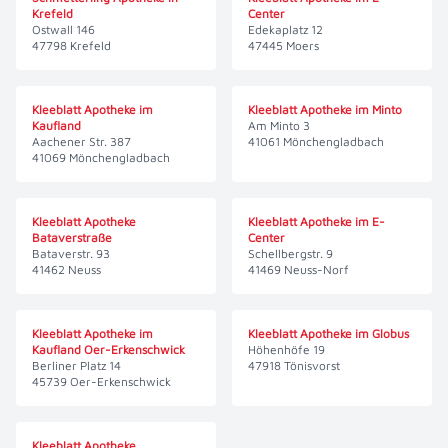
Krefeld
Center
Ostwall 146
Edekaplatz 12
47798 Krefeld
47445 Moers
Kleeblatt Apotheke im
Kleeblatt Apotheke im Minto
Kaufland
Am Minto 3
Aachener Str. 387
41061 Mönchengladbach
41069 Mönchengladbach
Kleeblatt Apotheke
Kleeblatt Apotheke im E-
Bataverstraße
Center
Bataverstr. 93
Schellbergstr. 9
41462 Neuss
41469 Neuss-Norf
Kleeblatt Apotheke im
Kleeblatt Apotheke im Globus
Kaufland Oer-Erkenschwick
Höhenhöfe 19
Berliner Platz 14
47918 Tönisvorst
45739 Oer-Erkenschwick
Kleeblatt Apotheke